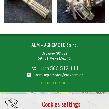
AGM - AGROMOTOR s.r.o.
Ostrůvek 301/32
594 01 Velké Meziříčí
566 512 111
+420
agm-agromotor@seznam.cz
OTHER CONTACTS
+
Cookies settings
−