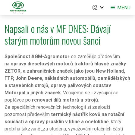
CZ
MENU
Napsali o nás v MF DNES: Dávají
starým motorům novou šanci
Společnost AGM-Agromotor
se zaměřuje především
na
opravy dieselových motorů traktorů hlavně značky
ZETOR, a zahraničních značek jako jsou New Holland,
FTP, John Deere, nákladních automobilů, zemědělských
a stavebních strojů, opravy palivových soustav
Motorpal a jiných značek
. Věnujeme se i zvyšující se
poptávce po
renovaci dílů motorů a strojů
.
Ze speciálních renovačních technologií si zaslouží
pozornost především
termický nástřik kovů na rotační
součásti a opravy prasklin v litině a ocelolitině
, který
probíhá takzvaně „za studena, vyvažování rotačních částí