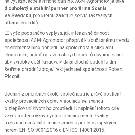
na vyvažovačce a mnoho dalšího. AGM-Agromotor je také
dlouholetý a stabilní partner pro firmu Scania
ve Švédsku
, pro kterou zajišťuje servis takzvaných
aftermarket dílů.
„Z výše popsaného vyplývá, jak intenzivně činnost
společnosti AGM-Agromotor přispívá k současnému trendu
enviromentálního pohledu na společnost a cirkulární
ekonomiku, neboť opravou starých motorů dáváme šanci,
aby výrobky opět fungovaly další dlouhé období a tím
šetříme přírodní zdroje,“ řekl jednatel společnosti Robert
Plesník.
Jedním z prioritních úkolů společnosti je právě posílení
kvality prováděných oprav v souladu se snahou
o zlepšování životního prostředí. K naplnění tohoto cíle
zavedli integrovaný systém managementu kvality
a environmentálního managementu podle evropských
norem EN ISO 9001:2016 a EN ISO 14001:2015.