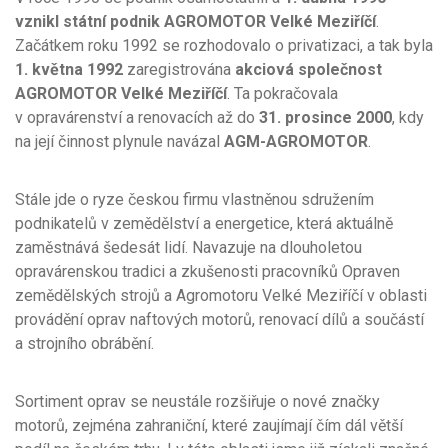
vznikl státní podnik AGROMOTOR Velké Meziříčí
.
Začátkem roku 1992 se rozhodovalo o privatizaci, a tak byla
1. května 1992
zaregistrována
akciová společnost
AGROMOTOR Velké Meziříčí
. Ta pokračovala
v opravárenství a renovacích až do
31. prosince 2000
, kdy
na její činnost plynule navázal
AGM-AGROMOTOR
.
Stále jde o ryze českou firmu vlastněnou sdružením
podnikatelů v zemědělství a energetice, která aktuálně
zaměstnává šedesát lidí. Navazuje na dlouholetou
opravárenskou tradici a zkušenosti pracovníků Opraven
zemědělských strojů a Agromotoru Velké Meziříčí v oblasti
provádění oprav naftových motorů, renovací dílů a součástí
a strojního obrábění.
Sortiment oprav se neustále rozšiřuje o nové značky
motorů, zejména zahraniční, které zaujímají čím dál větší