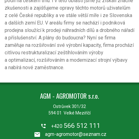
podíl na českém trhu. I v této oblasti jsme již získali značné
zkušenosti a zajišťujeme opravy těchto motorů uživatelům
z celé České republiky a ve stále větší míře i ze Slovenska
a dalších zemí EU. V areálu firmy se nachází i podniková
prodejna sloužící k prodeji náhradních dílů a drobného nářadí
a příslušenství. A plány do budoucna? Nyní se firma
zaměřuje na rozšiřování své výrobní kapacity, firma prochází
citlivou restrukturalizací zeštíhlováním výroby
a optimalizací, rozšiřováním a modernizací strojní výbavy
a nabírá nové zaměstnance.
AGM - AGROMOTOR s.r.o.
Ostrůvek 301/32
594 01 Velké Meziříčí
566 512 111
+420
agm-agromotor@seznam.cz