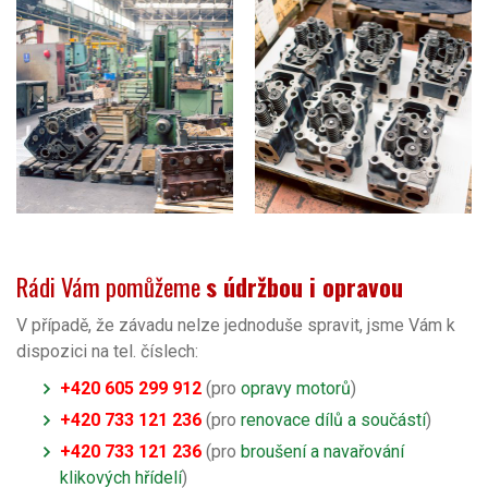
Rádi Vám pomůžeme
s údržbou i opravou
V případě, že závadu nelze jednoduše spravit, jsme Vám k
dispozici na tel. číslech:
+420 605 299 912
(pro
opravy motorů
)
+420 733 121 236
(pro
renovace dílů a součástí
)
+420 733 121 236
(pro
broušení a navařování
klikových hřídelí
)