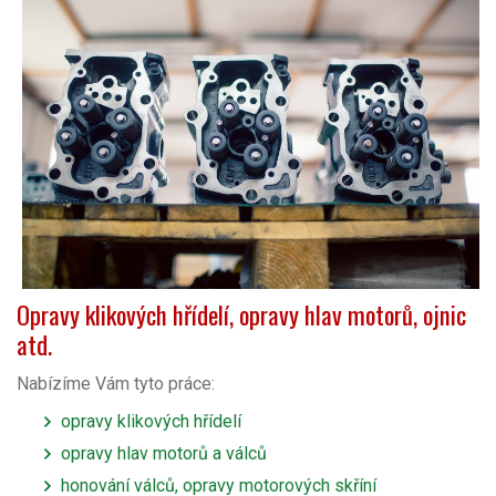
Opravy klikových hřídelí, opravy hlav motorů, ojnic
atd.
Nabízíme Vám tyto práce:
opravy klikových hřídelí
opravy hlav motorů a válců
honování válců, opravy motorových skříní