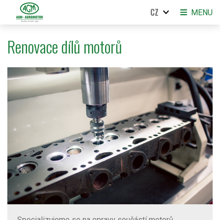
CZ
MENU
Renovace dílů motorů
Specializujeme se na opravy součástí motorů