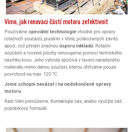
Víme, jak renovaci částí motoru zefektivnit
Používáme
speciální technologie
vhodné pro opravy
rotačních součástí, prasklin v litině, poškozených závitů
apod., což přináší značnou
úsporu nákladů
. Rotační
součásti a rovinné plochy renovujeme pomocí termického
nástřiku kovu. Jeho výhoda spočívá v tavení nanášeného
materiálu mimo danou součást, kterou ohříváme pouze
povrchově na max. 120 °C.
Jsme schopni navázat i na nedokončené opravy
motoru.
Rádi Vám pomůžeme. Kontaktujte nás, anebo využijte náš
poptávkový formulář.