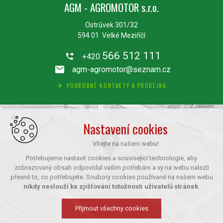
AGM - AGROMOTOR s.r.o.
Ostrůvek 301/32
594 01 Velké Meziříčí
566 512 111
+420
agm-agromotor@seznam.cz
PODROBNÉ KONTAKTY A PRODEJNA
+
Nastavení cookies
−
Vítejte na našem webu!
Potřebujeme nastavit cookies a související technologie, aby
zobrazovaný obsah odpovídal vašim potřebám a vy na webu nalezli
přesně to, co potřebujete. Soubory cookies používané na našem webu
nikdy neslouží ke zjišťování totožnosti uživatelů stránek
.
Přijmout všechny cookies