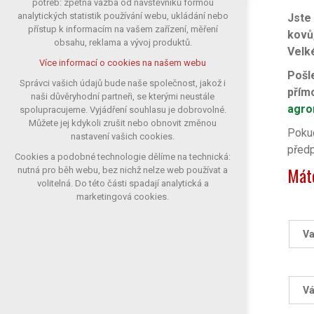
potřeb: zpětná vazba od návštěvníků formou
analytických statistik používání webu, ukládání nebo
Jste
udržení kontextu stránek (session):
přístup k informacím na vašem zařízení, měření
případná přihlášení, volby jazyka, apod.
kovů
obsahu, reklama a vývoj produktů.
Velk
Volitelná cookies
Více informací o cookies na našem webu
analytická pro anonymizované
Pošl
vyhodnocení návštěvnosti
Správci vašich údajů bude naše společnost, jakož i
přím
naši důvěryhodní partneři, se kterými neustále
marketingová cookies (Google)
agro
spolupracujeme. Vyjádření souhlasu je dobrovolné.
Více informací o cookies na našem webu
Můžete jej kdykoli zrušit nebo obnovit změnou
Pokud
nastavení vašich cookies.
před
Cookies a podobné technologie dělíme na technická:
Přijmout všechny cookies
Máte
nutná pro běh webu, bez nichž nelze web používat a
volitelná. Do této části spadají analytická a
Odmítnout vše
marketingová cookies.
Va
Vá