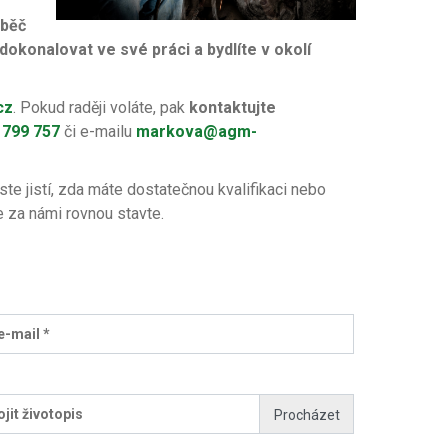
áběč
okonalovat ve své práci a bydlíte v okolí
cz
. Pokud raději voláte, pak
kontaktujte
 799 757
či e-mailu
markova@agm-
jste jistí, zda máte dostatečnou kvalifikaci nebo
 za námi rovnou stavte.
e-mail *
ojit životopis