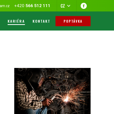
CZ
+420
566 512 111
am.cz
KARIÉRA
KONTAKT
POPTÁVKA