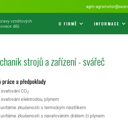
agm-agromotor@sezn
opravy vznětových
O FIRMĚ
INFORMACE
ovace dílů
hanik strojů a zařízení - svářeč
ň práce a předpoklady
svařování CO
2
svařování elektrodou, plynem
uvítáme zkušenosti s termickým nástřikem
uvítáme zkušenosti s navařováním drátem či plynem