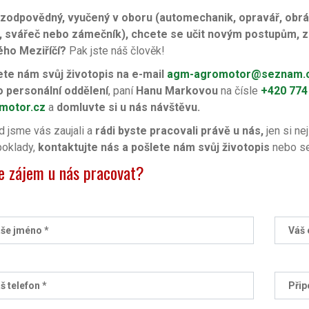
 zodpovědný, vyučený v oboru (automechanik, opravář, obr
, svářeč nebo zámečník), chcete se učit novým postupům, zd
ého Meziříčí?
Pak jste náš člověk!
ete nám svůj životopis
na e-mail
agm-agromotor@seznam.
o
personální oddělení
, paní
Hanu Markovou
na čísle
+420 774
motor.cz
a
domluvte si u nás návštěvu.
 jsme vás zaujali a
rádi byste pracovali právě u nás,
jen si ne
poklady,
kontaktujte nás a pošlete nám svůj životopis
nebo se
 zájem u nás pracovat?
še jméno *
Váš 
š telefon *
Přip