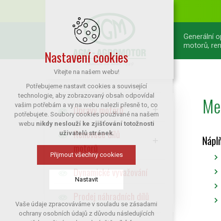
Generální 
motorů, ren
Nastavení cookies
Vítejte na našem webu!
Potřebujeme nastavit cookies a související
technologie, aby zobrazovaný obsah odpovídal
Mec
vašim potřebám a vy na webu nalezli přesně to, co
Opravy motorů
potřebujete. Soubory cookies používané na našem
webu
nikdy neslouží ke zjišťování totožnosti
Renovace dílů
uživatelů stránek
.
Nápl
motorů
Přijmout všechny cookies
Dynamické vyvažování
Nastavit
Prodej náhradních dílů
Vaše údaje zpracováváme v souladu se zásadami
Technická cookies
ochrany osobních údajů z důvodu následujících
nutná pro provozování webu