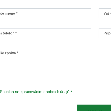
še jméno *
Váš 
š telefon *
Přip
še zpráva *
Souhlas se zpracováním osobních údajů *