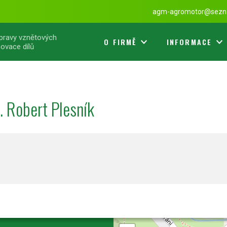
agm-agromotor@sezn
opravy vznětových
O FIRMĚ
INFORMACE
ovace dílů
. Robert Plesník