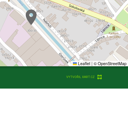
Leaflet
|
© OpenStreetMap
VYTVOŘIL XART.CZ