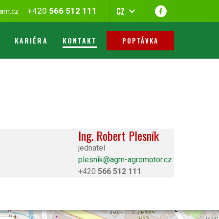
CZ
+420
566 512 111
am.cz
KARIÉRA
KONTAKT
POPTÁVKA
Ing. Robert Plesník
jednatel
plesnik@agm-agromotor.cz
+420
566 512 111