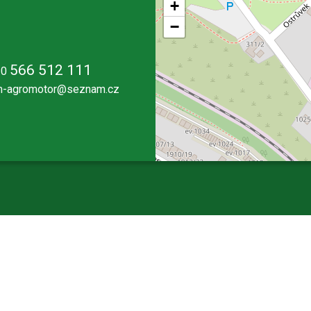
+
−
566 512 111
20
-agromotor@seznam.cz