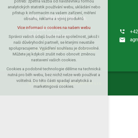
potřeb: zpětná vazba od návštěvníků formou
analytických statistik používání webu, ukládání nebo
udržení kontextu stránek (session):
přístup k informacím na vašem zařízení, měření
případná přihlášení, volby jazyka, apod.
AGM - AGROMOTOR s.r.o.
obsahu, reklama a vývoj produktů.
Volitelná cookies
Více informací o cookies na našem webu
Ostrůvek 301/32
analytická pro anonymizované
+4
vyhodnocení návštěvnosti
594 01 Velké Meziříčí
Správci vašich údajů bude naše společnost, jakož i
agm
naši důvěryhodní partneři, se kterými neustále
marketingová cookies (Google)
spolupracujeme. Vyjádření souhlasu je dobrovolné.
PODROBNÉ KONTAKTY A PRODEJNA
Více informací o cookies na našem webu
Můžete jej kdykoli zrušit nebo obnovit změnou
nastavení vašich cookies.
Cookies a podobné technologie dělíme na technická:
Přijmout všechny cookies
nutná pro běh webu, bez nichž nelze web používat a
volitelná. Do této části spadají analytická a
© 2026 Copyright AGM - AGROMOTOR s.r.o.
Odmítnout vše
marketingová cookies.