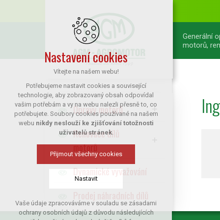
Generální 
motorů, ren
Nastavení cookies
Vítejte na našem webu!
Potřebujeme nastavit cookies a související
technologie, aby zobrazovaný obsah odpovídal
Ing
vašim potřebám a vy na webu nalezli přesně to, co
Opravy motorů
potřebujete. Soubory cookies používané na našem
webu
nikdy neslouží ke zjišťování totožnosti
Renovace dílů
uživatelů stránek
.
motorů
Přijmout všechny cookies
Dynamické vyvažování
Nastavit
Prodej náhradních dílů
Vaše údaje zpracováváme v souladu se zásadami
Technická cookies
ochrany osobních údajů z důvodu následujících
nutná pro provozování webu