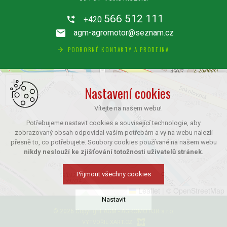
566 512 111
+420
agm-agromotor@seznam.cz
PODROBNÉ KONTAKTY A PRODEJNA
+
Nastavení cookies
−
Vítejte na našem webu!
Potřebujeme nastavit cookies a související technologie, aby
zobrazovaný obsah odpovídal vašim potřebám a vy na webu nalezli
přesně to, co potřebujete. Soubory cookies používané na našem webu
nikdy neslouží ke zjišťování totožnosti uživatelů stránek
.
Přijmout všechny cookies
Leaflet
|
© OpenStreetMap
Nastavit
© 2026 Copyright AGM - AGROMOTOR s.r.o.
VYTVOŘIL XART.CZ